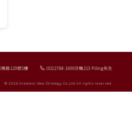
重陽路120號5樓
(02)2788-1600分機213 Piling先生
© 2026
Greatest Idea Strategy Co.,Ltd
All rights reserved.